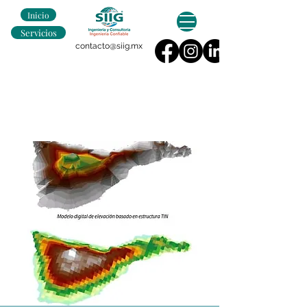
Inicio
Servicios
contacto@siig.mx