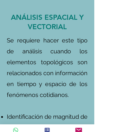
ANÁLISIS ESPACIAL Y
VECTORIAL
Se requiere hacer este tipo
de análisis cuando los
elementos topológicos son
relacionados con información
en tiempo y espacio de los
fenómenos cotidianos.
Identificación de magnitud de
eventualidades