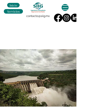
Inicio
Servicios
contacto@siig.mx