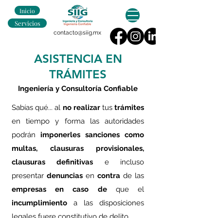
Inicio
Servicios
contacto@siig.mx
ASISTENCIA EN
TRÁMITES
Ingeniería y Consultoría Confiable
Sabías qué... al
no realizar
tus
trámites
en tiempo y forma las autoridades
podrán
imponerles sanciones como
multas, clausuras provisionales,
clausuras definitivas
e incluso
presentar
denuncias
en
contra
de las
empresas
en caso de
que el
incumplimiento
a las disposiciones
legales fuere constitutivo de delito.