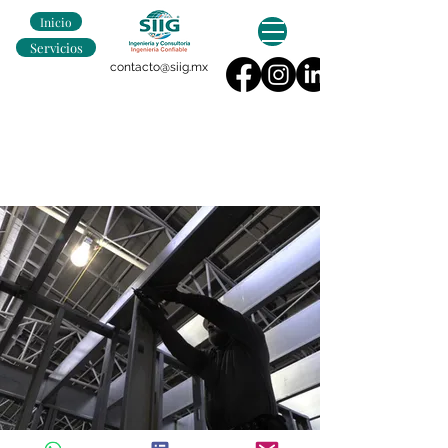
Inicio
Servicios
contacto@siig.mx