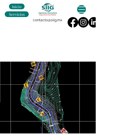
Inicio
Servicios
contacto@siig.mx