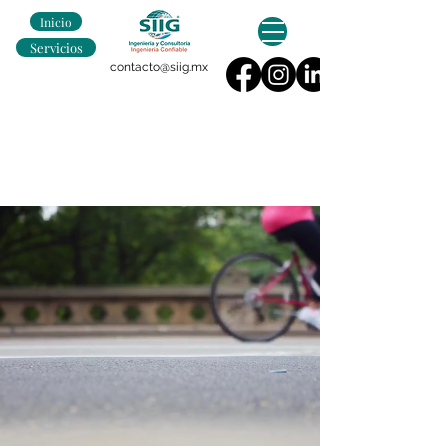
Inicio
Servicios
contacto@siig.mx