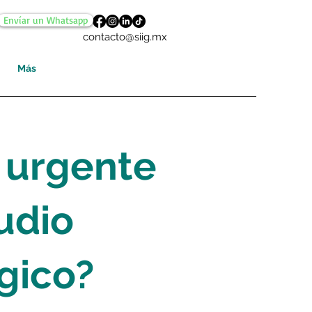
Envíar un Whatsapp
contacto@siig.mx
Más
 urgente
udio
gico?