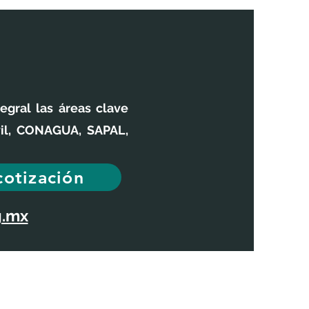
gral las áreas clave
vil, CONAGUA, SAPAL,
cotización
g.mx