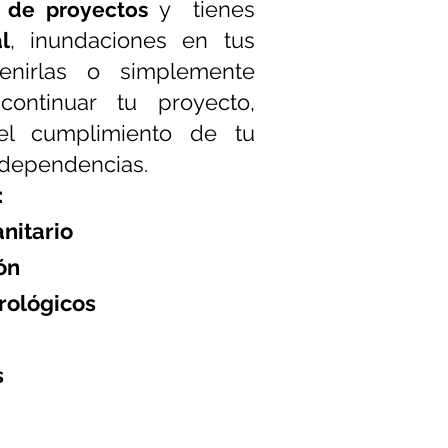
y tienes
 de proyectos
l
, inundaciones en tus
venirlas o simplemente
ontinuar tu proyecto,
el cumplimiento de tu
 dependencias.
:
anitario
ón
rológicos
s