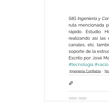
SIIG Ingeniería y Con
ruta mencionada pa
rápido. Estudio H
realizando así las
canales, etc. tamb
soporte de la estru
Escrito por: José M
#tecnología
#vacío
Ingeniería Confiable
No