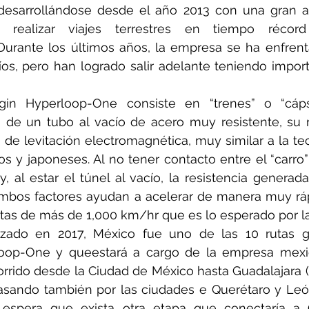
 desarrollándose desde el año 2013 con una gran a
realizar viajes terrestres en tiempo récord
rante los últimos años, la empresa se ha enfrenta
íos, pero han logrado salir adelante teniendo impor
gin Hyperloop-One consiste en “trenes” o “cáps
 de un tubo al vacío de acero muy resistente, su 
o de levitación electromagnética, muy similar a la tec
os y japoneses. Al no tener contacto entre el “carro” 
y, al estar el túnel al vacío, la resistencia generada
ambos factores ayudan a acelerar de manera muy ráp
tas de más de 1,000 km/hr que es lo esperado por l
izado en 2017, México fue uno de las 10 rutas g
rloop-One y queestará a cargo de la empresa mexi
rrido desde la Ciudad de México hasta Guadalajara (
asando también por las ciudades e Querétaro y León
 espera que exista otra etapa que conectaría a 