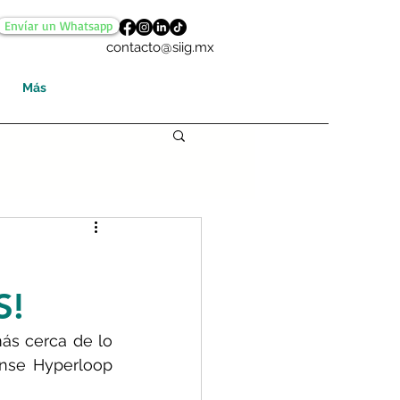
Envíar un Whatsapp
contacto@siig.mx
Más
S!
más cerca de lo 
nse Hyperloop 