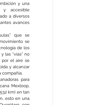
mbición y una 
 y accesible 
do a diversos 
tantes avances 
ulas” que se 
movimiento se 
nología de los 
y las “vías” no 
 por el aire se 
ida y alcanzar 
a compañía.
anadoras para 
cana Mexloop, 
532 km) en tan 
, esto en una 
Querétaro con 