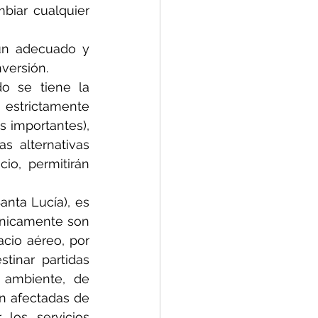
biar cualquier 
un adecuado y 
nversión.
o se tiene la 
 estrictamente 
 importantes), 
 alternativas 
o, permitirán 
nta Lucía), es 
nicamente son 
cio aéreo, por 
inar partidas 
 ambiente, de 
n afectadas de 
los servicios 