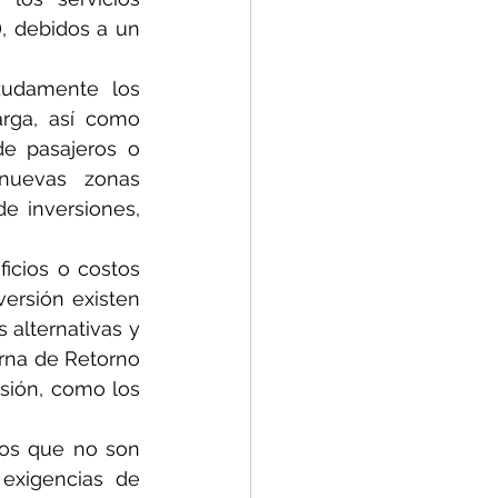
, debidos a un 
udamente los 
rga, así como 
e pasajeros o 
nuevas zonas 
e inversiones, 
cios o costos 
ersión existen 
alternativas y 
erna de Retorno 
sión, como los 
los que no son 
exigencias de 