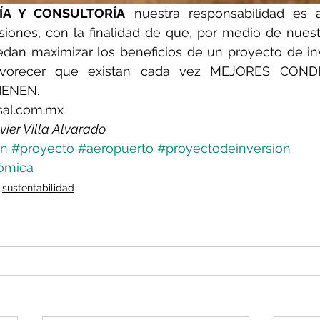
RÍA Y CONSULTORÍA
 nuestra responsabilidad es a
iones, con la finalidad de que, por medio de nuest
edan maximizar los beneficios de un proyecto de inv
vorecer que existan cada vez MEJORES CONDI
IENEN.
sal.com.mx
avier Villa Alvarado
ón
#proyecto
#aeropuerto
#proyectodeinversión
ómica
sustentabilidad