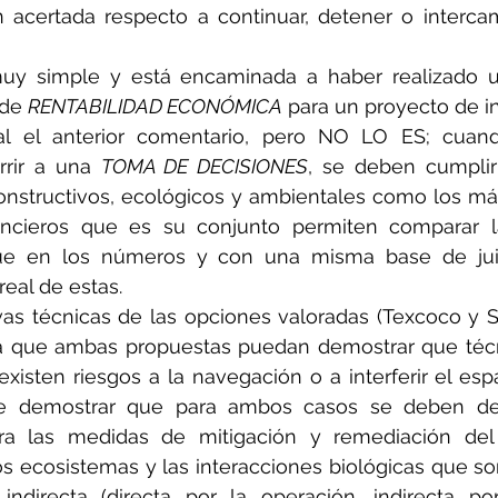
 acertada respecto a continuar, detener o intercam
uy simple y está encaminada a haber realizado 
 de 
RENTABILIDAD ECONÓMICA
 para un proyecto de i
cial el anterior comentario, pero NO LO ES; cuand
rir a una 
TOMA DE DECISIONES
, se deben cumplir
constructivos, ecológicos y ambientales como los más
ncieros que es su conjunto permiten comparar las
e en los números y con una misma base de juici
real de estas.
as técnicas de las opciones valoradas (Texcoco y Sa
cia que ambas propuestas puedan demostrar que téc
existen riesgos a la navegación o a interferir el espa
e demostrar que para ambos casos se deben dest
ra las medidas de mitigación y remediación del
los ecosistemas y las interacciones biológicas que so
ndirecta (directa por la operación, indirecta por 