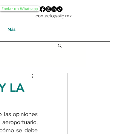
Envíar un Whatsapp
contacto@siig.mx
Más
Y LA
 las opiniones 
eroportuario, 
 cómo se debe 