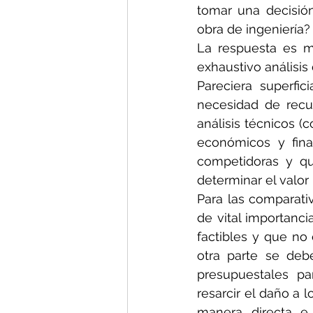
tomar una decisión
obra de ingeniería?
La respuesta es m
exhaustivo análisis
Pareciera superfi
necesidad de recur
análisis técnicos (
económicos y fina
competidoras y qu
determinar el valor 
Para las comparativ
de vital importan
factibles y que no 
otra parte se deb
presupuestales pa
resarcir el daño a 
manera directa e i