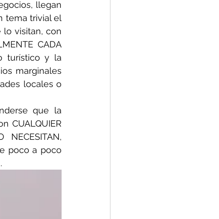
egocios, llegan 
tema trivial el 
o visitan, con 
ALMENTE CADA 
urístico y la 
ios marginales 
ades locales o 
nderse que la 
con CUALQUIER 
NECESITAN, 
e poco a poco 
.