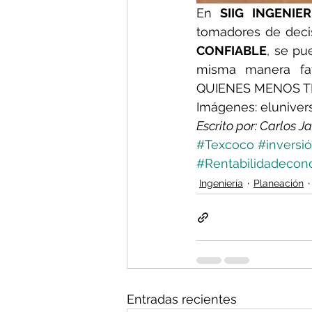
En 
SIIG INGENIE
tomadores de decis
CONFIABLE
, se pu
misma manera fa
QUIENES MENOS T
Imágenes: eluniver
Escrito por: Carlos J
#Texcoco
#inversi
#Rentabilidadecon
Ingeniería
Planeación
Entradas recientes