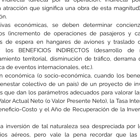
 atracción que significa una obra de esta magnitud)
ón.
tivas económicas, se deben determinar concienz
os (incremento de operaciones de pasajeros y ca
s de espera en hangares de aviones y traslado d
 y los BENEFICIOS INDIRECTOS (desarrollo de 
miento territorial, disminución de tráfico, derrama d
ca de eventos internacionales, etc.).
n económica (o socio-económica, cuando los benefi
enestar colectivo de un país) de un proyecto de inv
s que dan los parámetros adecuados para valorar las 
Valor Actual Neto (o Valor Presente Neto), la Tasa Int
Beneficio-Costo y el Año de Recuperación de la Inver
a inversión de tal naturaleza sea despreciada por 
cios aéreos, pero vale la pena recordar que las 