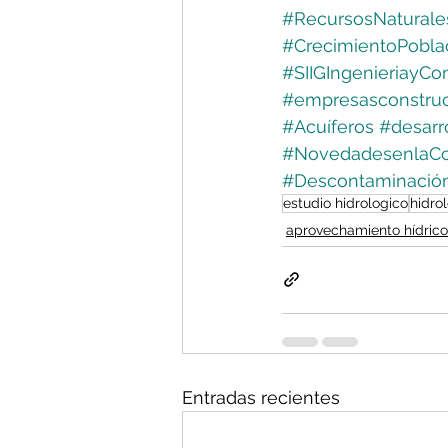
#RecursosNaturale
#CrecimientoPobla
#SIIGIngenieriayCon
#empresasconstruc
#Acuíferos
#desarr
#NovedadesenlaCo
#Descontaminació
estudio hidrologico
hidro
aprovechamiento hídrico
Entradas recientes