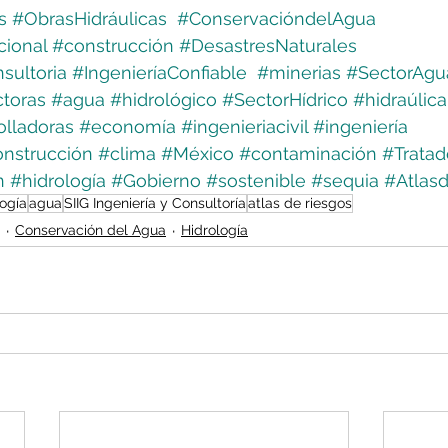
s
#ObrasHidráulicas
#ConservacióndelAgua
cional
#construcción
#DesastresNaturales
sultoria
#IngenieríaConfiable
#minerias
#SectorAgu
toras
#agua
#hidrológico
#SectorHídrico
#hidraúlica
olladoras
#economía
#ingenieriacivil
#ingeniería
nstrucción
#clima
#México
#contaminación
#Trata
n
#hidrología
#Gobierno
#sostenible
#sequia
#Atlas
logía
agua
SIIG Ingeniería y Consultoría
atlas de riesgos
Conservación del Agua
Hidrología