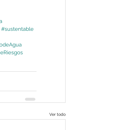
a
#sustentable
dodeAgua
deRiesgos
Ver todo