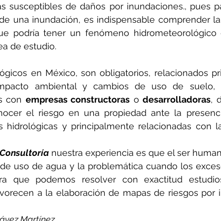
as susceptibles de daños por inundaciones., pues pa
 de una inundación, es indispensable comprender la
e podría tener un fenómeno hidrometeorológico 
studio.                                                                      
ógicos en México, son obligatorios, relacionados pr
impacto ambiental y cambios de uso de suelo, 
s con 
empresas constructoras
 o 
desarrolladoras
, 
nocer el riesgo en una propiedad ante la presenc
hidrológicas y principalmente relacionadas con la
y Consultoría
 nuestra experiencia es que el ser huma
 de uso de agua y la problemática cuando los exces
ra que podemos resolver con exactitud estudio
avorecen a la elaboración de mapas de riesgos por 
hávez Martínez