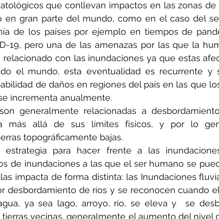
imatológicos que conllevan impactos en las zonas de
 en gran parte del mundo, como en el caso del sec
mía de los países por ejemplo en tiempos de pande
D-19, pero una de las amenazas por las que la hum
 relacionado con las inundaciones ya que estas afec
do el mundo, esta eventualidad es recurrente y 
bilidad de daños en regiones del país en las que los
s se incrementa anualmente.
son generalmente relacionadas a desbordamiento
 más allá de sus límites físicos, y por lo gen
rras topográficamente bajas. 
 estrategia para hacer frente a las inundaciones
os de inundaciones a las que el ser humano se puede
as impacta de forma distinta: las Inundaciones fluvial
r desbordamiento de ríos y se reconocen cuando el 
ua, ya sea lago, arroyo, río, se eleva y  se desbo
tierras vecinas, generalmente el aumento del nivel 