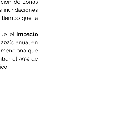
ación de zonas 
s inundaciones 
 tiempo que la 
ue el 
impacto 
202% anual en 
y menciona que 
rar el 99% de 
ico.