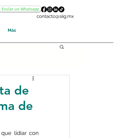
Envíar un Whatsapp
contacto@siig.mx
Más
ta de
oma de
ue lidiar con 