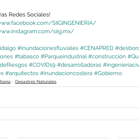
ras Redes Sociales!
www.facebook.com/SIIGINGENIERIA/
www.instagram.com/siig.mx/
idalgo
#inundacionesfluviales
#CENAPRED
#desbor
iones
#tabasco
#Parqueindustrial
#construcción
#Qu
sdeRiesgos
#COVID19
#desarrolladoras
#ingenieriaciv
es
#arquitectos
#inundacioncostera
#Gobierno
rbana
Desastres Naturales