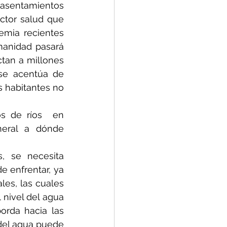
 asentamientos 
tor salud que 
mia recientes 
anidad pasará 
tan a millones 
se acentúa de 
 habitantes no 
s de ríos  en 
eral a dónde 
, se necesita 
 enfrentar, ya 
es, las cuales 
nivel del agua 
rda hacia las 
del agua puede 