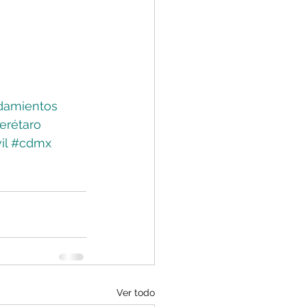
damientos
erétaro
il
#cdmx
Ver todo