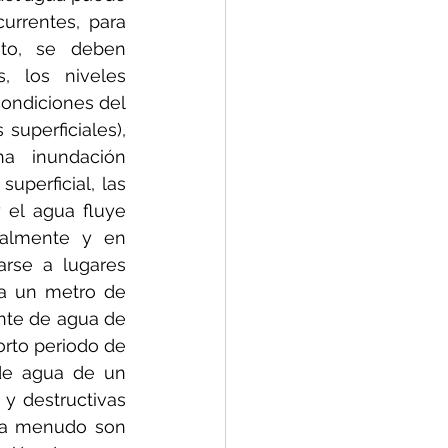
rrentes, para 
to, se deben 
, los niveles 
condiciones del 
uperficiales), 
a inundación 
perficial, las 
el agua fluye 
ualmente y en 
rse a lugares 
a un metro de 
nte de agua de 
rto periodo de 
de agua de un 
y destructivas 
 a menudo son 