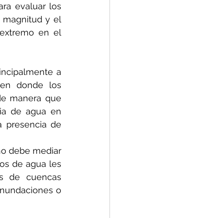
ra evaluar los 
 magnitud y el 
extremo en el 
                      
incipalmente a 
en donde los 
de manera que 
ia de agua en 
 presencia de 
no debe mediar 
os de agua les 
s de cuencas 
inundaciones o 