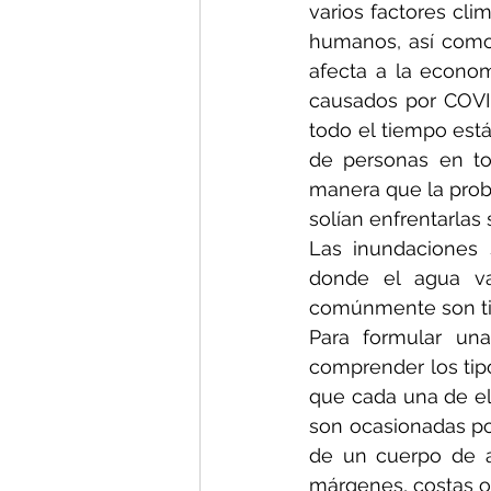
varios factores cl
humanos, así como
afecta a la econo
causados por COVI
todo el tiempo está
de personas en to
manera que la proba
solían enfrentarla
Las inundaciones 
donde el agua va
comúnmente son tie
Para formular una
comprender los tip
que cada una de ell
son ocasionadas po
de un cuerpo de ag
márgenes, costas o 