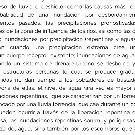
so de lluvia o deshielo, como las causas más recu
obabilidad de una inundación por desbordamien
entos pasados, las precipitaciones pronosticadas
es de la zona de influencia de los ríos, así como las 
; Inundaciones por precipitación (repentinas y aguas s
en cuando una precipitación extrema crea un
 cuerpo receptor existente; inundaciones de agua su
ando un sistema de drenaje urbano se desborda y 
y estructuras cercanas lo cual se produce grad
nidas no dan tiempo a los pobladores de traslada
oría de ellas, el nivel de agua rara vez es mayor 
ciones repentinas,  que se caracterizan por un torre
ocado por una lluvia torrencial que cae durante un co
eden ocurrir a través de la liberación repentina 
sa, las inundaciones repentinas son muy peligrosas 
erza del agua, sino también por los escombros que