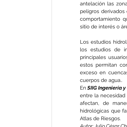
antelación las zon
peligros derivados
comportamiento qu
sitio de interés o área de e
Los estudios hidrol
los estudios de 
principales usuario
estos permitan co
exceso en cuencas 
cuerpos de agua..
En
 SIIG Ingeniería 
entre la necesidad
afectan, de mane
hidrológicas que f
Atlas de Riesgos.
Autor: Julio César C