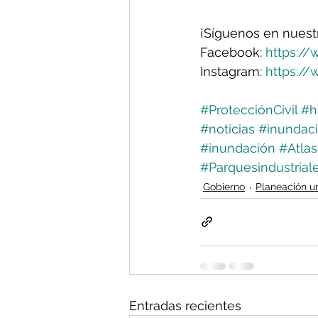
¡Síguenos en nuest
Facebook: 
https
://
Instagram: 
https://
#ProtecciónCivil
#h
#noticias
#inundac
#inundación
#Atla
#Parquesindustrial
Gobierno
Planeación u
Entradas recientes