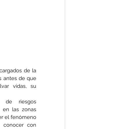
 pueden ayudar a los encargados de la 
s antes de que 
ar vidas, su 
 de riesgos 
 en las zonas 
er el fenómeno 
 conocer con 