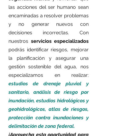
las acciones del ser humano sean 
encaminadas a resolver problemas 
y no generar nuevos con 
decisiones incorrectas. Con 
nuestros 
servicios especializados
podrás identificar riesgos, mejorar 
la planificación y asegurar una 
gestión sostenible del agua, nos 
especializamos en realizar: 
e
studios de drenaje pluvial y 
sanitari
o, a
nálisis de riesgo por 
inundación
, e
studios hidrológicos y 
geohidrológicos
, a
tlas de riesgos
, 
p
rotección contra inundaciones
 y 
d
elimitación de zona federal
. 
¡Aprovecha esta oportunidad para 