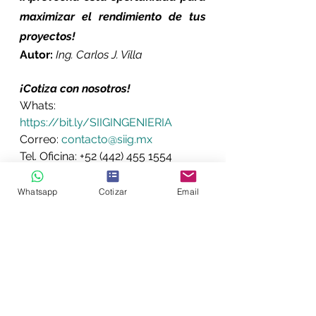
maximizar el rendimiento de tus 
proyectos! 
Autor:
Ing. Carlos J. Villa
¡Cotiza con nosotros!
Whats: 
https://bit.ly/SIIGINGENIERIA
Correo: 
contacto@siig.mx
Tel. Oficina: +52 (442) 455 1554 
http://www.siig.mx/
Whatsapp
Cotizar
Email
¡Síguenos en nuestras Redes 
Sociales!
Facebook:
https://www.facebook.com/SIIGIN
GENIERIA/
Instagram:
https://www.instagram.com/siig.m