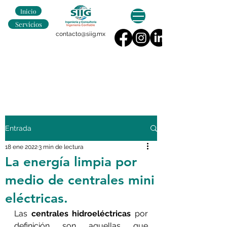
Inicio
Servicios
contacto@siig.mx
Entrada
18 ene 2022
3 min de lectura
La energía limpia por
medio de centrales mini
eléctricas.
Las 
centrales hidroeléctricas
 por 
definición son aquellas que 