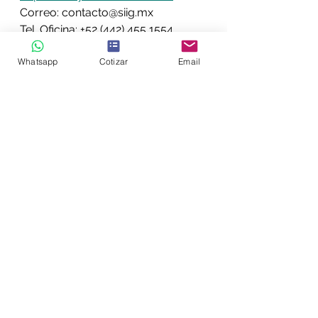
Correo: contacto@siig.mx
Tel. Oficina: +52 (442) 455 1554
http://www.siig.mx/
Whatsapp
Cotizar
Email
¡Síguenos en nuestras Redes 
Sociales!
Facebook: 
https://www.facebook.com/SIIGIN
GENIERIA/
Instagram: 
https://www.instagram.com/siig.m
x/
LinkedIn: 
https://www.linkedin.com/compan
y/siig-ingenieria-y-consultoria
#RecursosNaturales
#agua
#SectorHídrico
#México
#PIB