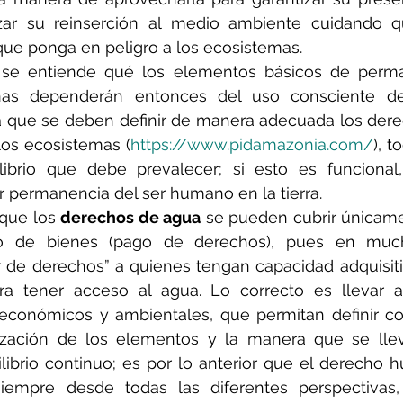
izar su reinserción al medio ambiente cuidando 
que ponga en peligro a los ecosistemas.
se entiende qué los elementos básicos de perma
nas dependerán entonces del uso consciente de 
a que se deben definir de manera adecuada los der
los ecosistemas (
https://www.pidamazonia.com/
), t
ilibrio que debe prevalecer; si esto es funcional
 permanencia del ser humano en la tierra.
 que los 
derechos de agua
 se pueden cubrir únicam
o de bienes (pago de derechos), pues en much
 de derechos” a quienes tengan capacidad adquisiti
ra tener acceso al agua. Lo correcto es llevar a 
, económicos y ambientales, que permitan definir co
rización de los elementos y la manera que se llev
librio continuo; es por lo anterior que el derecho 
iempre desde todas las diferentes perspectivas,