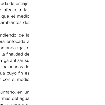
da de estiaje, 
 afecta a las 
 que el medio 
ambiantes del 
endiendo de la 
erá enfocada a 
antánea (gasto 
a finalidad de 
 garantizar su 
relacionadas de 
ua cuyo fin es 
n con el medio 
 humano, en un 
ormas del agua 
cia y por otra 