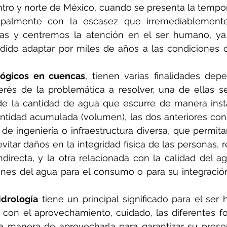
ntro y norte de México, cuando se presenta la tempora
cipalmente con la escasez que irremediablemente
as y centremos la atención en el ser humano, ya
ido adaptar por miles de años a las condiciones c
ológicos en cuencas
, tienen varias finalidades dep
terés de la problemática a resolver, una de ellas s
s de la cantidad de agua que escurre de manera inst
tidad acumulada (volumen), las dos anteriores con l
e ingeniería o infraestructura diversa, que permitan
evitar daños en la integridad física de las personas, 
directa, y la otra relacionada con la calidad del ag
iones del agua para el consumo o para su integració
idrología
 tiene un principal significado para el ser
o con el aprovechamiento, cuidado, las diferentes f
a manera de aprovecharla para garantizar su presen