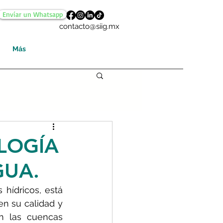
Envíar un Whatsapp
contacto@siig.mx
Más
LOGÍA
GUA.
hídricos, está 
en su calidad y 
n las cuencas 