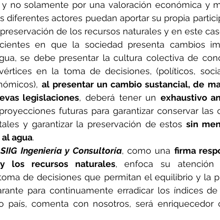
o y no solamente por una valoración económica y má
s diferentes actores puedan aportar su propia particip
 preservación de los recursos naturales y en este caso
cientes en que la sociedad presenta cambios im
agua, se debe presentar la cultura colectiva de con
értices en la toma de decisiones, (políticos, social
nómicos), 
al presentar un cambio sustancial, de ma
evas legislaciones
, deberá tener un 
exhaustivo an
proyecciones futuras para garantizar conservar las 
tales y garantizar la preservación de estos 
sin men
al agua
.
 
SIIG Ingeniería y Consultoría
, como una 
firma resp
 los recursos naturales
, enfoca su atención e
oma de decisiones que permitan el equilibrio y la p
rante para continuamente erradicar los índices de 
o país, comenta con nosotros, será enriquecedor c