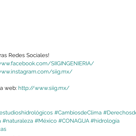
ras Redes Sociales!
www.facebook.com/SIIGINGENIERIA/
www.instagram.com/siig.mx/
na web: 
http://www.siig.mx/
estudioshidrológicos
#CambiosdeClima
#Derechosd
a
#naturaleza
#México
#CONAGUA
#hidrología
cas