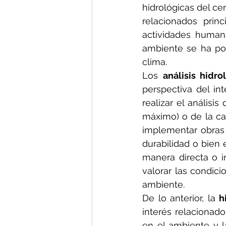
hidrológicas del ce
relacionados prin
actividades human
ambiente se ha pod
clima.
Los 
análisis hidr
perspectiva del in
realizar el análisi
máximo) o de la can
implementar obras d
durabilidad o bien 
manera directa o in
valorar las condic
ambiente.
De lo anterior, la 
h
interés relacionad
en el ambiente y l