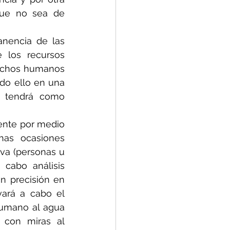
que no sea de 
nencia de las 
los recursos 
echos humanos 
odo ello en una 
, tendrá como 
ente por medio 
as ocasiones 
va (personas u 
cabo análisis 
n precisión en 
ará a cabo el 
humano al agua 
 con miras al 