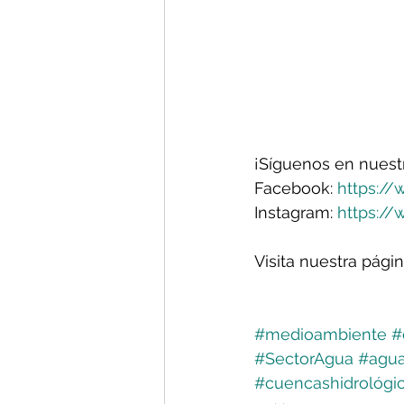
¡Síguenos en nuest
Facebook: 
https
://
Instagram: 
https://
Visita nuestra pági
#medioambiente
#
#SectorAgua
#agu
#cuencashidrológi