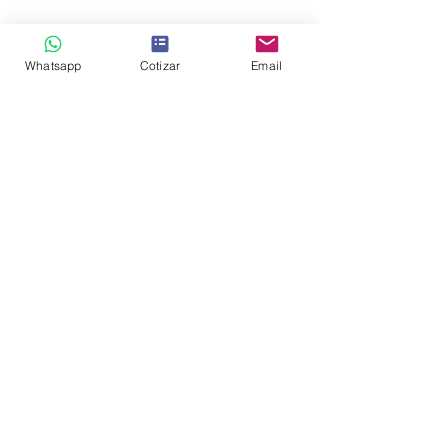
Whatsapp
Cotizar
Email
#medioambiente
#usodesuelo
#bosques
#Proyectos
#ConservacióndelAgua
#Cambiodeusodesuelo
#construcción
#impactoambiental
#SIIGIngenieriayConsultoria