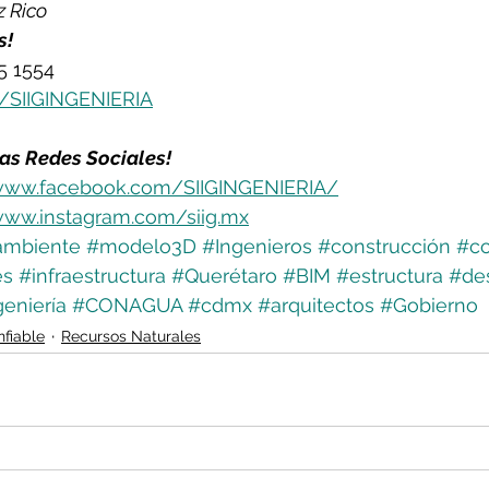
z Rico
s!
55 1554
ly/SIIGINGENIERIA
as Redes Sociales!
www.facebook.com/SIIGINGENIERIA/
www.instagram.com/siig.mx
ambiente
#modelo3D
#Ingenieros
#construcción
#co
es
#infraestructura
#Querétaro
#BIM
#estructura
#des
geniería
#CONAGUA
#cdmx
#arquitectos
#Gobierno
nfiable
Recursos Naturales