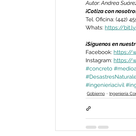
Autor: Andrea Suáre
¡Cotiza con nosotro
Tel. Oficina: (442) 4
Whats: 
https://bit.
¡Síguenos en nuestr
Facebook: 
https
://
Instagram: 
https://
#concreto
#medio
#DesastresNatural
#ingenieriacivil
#in
Gobierno
Ingeniería Co