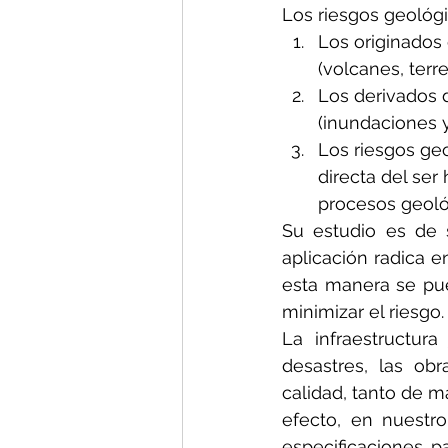
Los riesgos geológi
Los originados
(volcanes, terr
Los derivados 
(inundaciones 
Los riesgos ge
directa del se
procesos geoló
Su estudio es de 
aplicación radica e
esta manera se pue
minimizar el riesgo.
La infraestructur
desastres, las obr
calidad, tanto de m
efecto, en nuestr
especificaciones pa