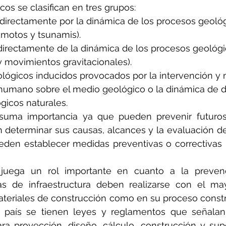
cos se clasifican en tres grupos:
 directamente por la dinámica de los procesos geológ
emotos y tsunamis).
directamente de la dinámica de los procesos geológi
y movimientos gravitacionales).
ológicos inducidos provocados por la intervención y 
r humano sobre el medio geológico o la dinámica de d
gicos naturales.
suma importancia ya que pueden prevenir futuros 
n determinar sus causas, alcances y la evaluación de 
den establecer medidas preventivas o correctivas p
a juega un rol importante en cuanto a la preven
as de infraestructura deben realizarse con el may
ateriales de construcción como en su proceso construc
o país se tienen leyes y reglamentos que señalan
ra proyección, diseño, cálculo, construcción y supe