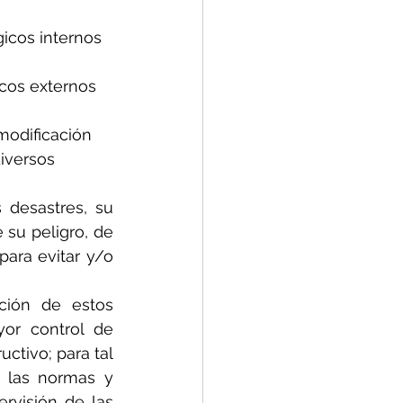
icos internos 
cos externos 
modificación 
iversos 
desastres, su 
su peligro, de 
ara evitar y/o 
ción de estos 
or control de 
tivo; para tal 
 las normas y 
rvisión de las 