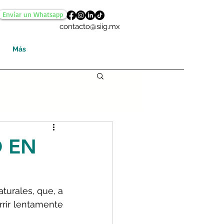
Envíar un Whatsapp
contacto@siig.mx
Más
 EN
urales, que, a 
rir lentamente 