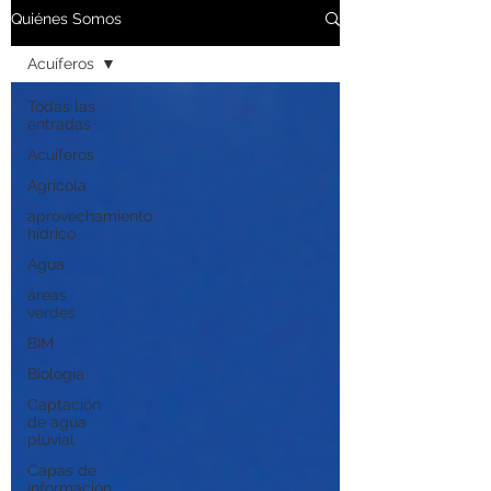
Quiénes Somos
Acuíferos
Todas las
entradas
Acuíferos
Agrícola
aprovechamiento
hídrico
Agua
áreas
verdes
BIM
Biología
Captación
de agua
pluvial
Capas de
Información