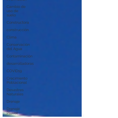
Cambio de
uso de
suelo
Constructora
construcción
Clima
Conservación
del Agua
Contaminación
desarrolladoras
COVID19
Crecimiento
Poblacional
Desastres
Naturales
Drenaje
Drenaje
Pluvial