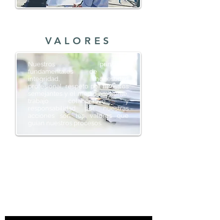
VALORES
Nuestros principios
fundamentales de ética,
integridad, honestidad
profesional, respeto por nuestros
semejantes y el medio ambiente,
trabajo colaborativo y
responsabilidad por nuestras
acciones son los valores que
guían nuestros procesos.