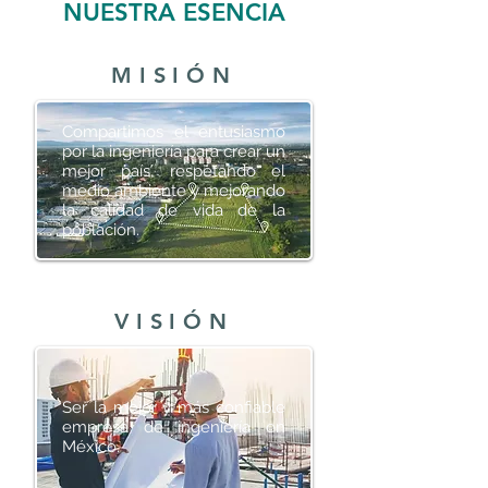
NUESTRA ESENCIA
MISIÓN
Compartimos el entusiasmo
por la ingeniería para crear un
mejor país, respetando el
medio ambiente y mejorando
la calidad de vida de la
población.
VISIÓN
Ser la mejor y más confiable
empresa de ingeniería en
México.