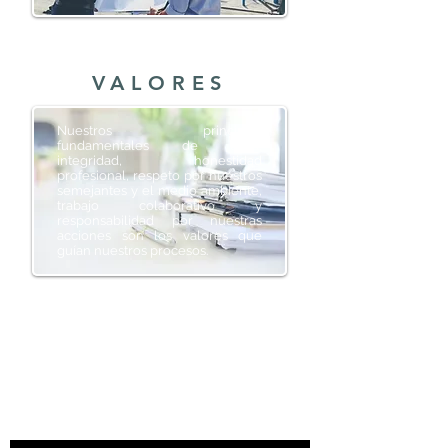
VALORES
Nuestros principios
fundamentales de ética,
integridad, honestidad
profesional, respeto por nuestros
semejantes y el medio ambiente,
trabajo colaborativo y
responsabilidad por nuestras
acciones son los valores que
guían nuestros procesos.