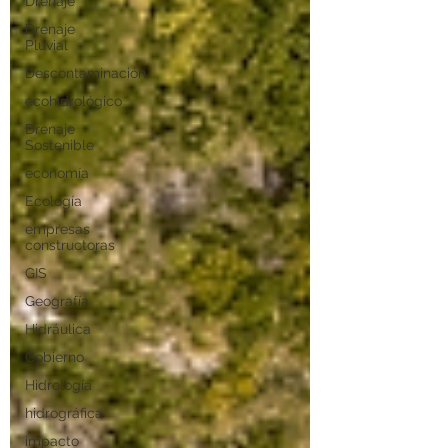
Drenaje
Drenaje
Pluvial
Descontaminación
ecohidrológico
Drenaje
Sostenible
economía
Ecología
empresas
constructoras
GIS
Geografía
Hidráulica
Gobierno
Hidrología
hidrográfica
impacto