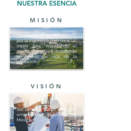
NUESTRA ESENCIA
MISIÓN
Compartimos el entusiasmo
por la ingeniería para crear un
mejor país, respetando el
medio ambiente y mejorando
la calidad de vida de la
población.
VISIÓN
Ser la mejor y más confiable
empresa de ingeniería en
México.