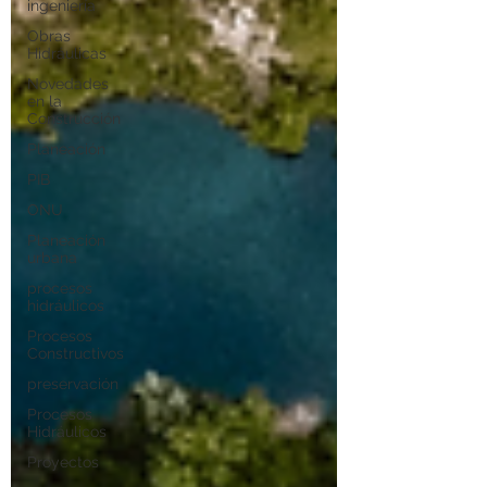
ingeniería
Obras
Hidráulicas
Novedades
en la
Construcción
Planeación
PIB
ONU
Planeación
urbana
procesos
hidráulicos
Procesos
Constructivos
preservación
Procesos
Hidráulicos
Proyectos