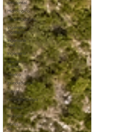
ambiental
Hidrológico
Infraestructura
Ingeniería
Confiable
Ingeniería
Civil
Ingeniería
Manejo
hídrico
México
Inundaciones
lluvias
Nanotecnología
minerias
Noticias
obras
de