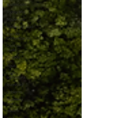
sustentable
Topografía
Sostenible
sustentabilidad
Vías de
Comunicación
Usos de
Suelo
Tratado
de
Agua
riego
agricultura
queretaro
gobierno
ingenieria
civil
mexico