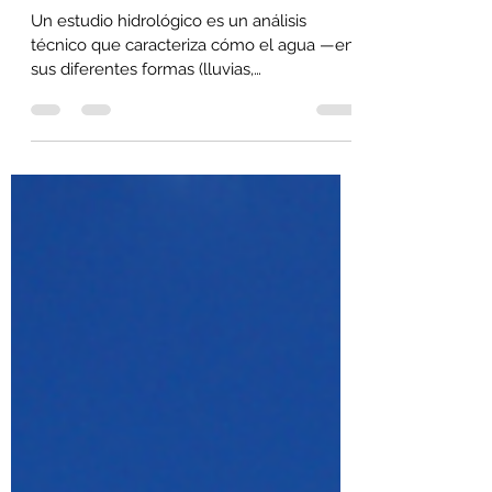
¿Qué es un estudio
hidrológico?
Un estudio hidrológico es un análisis
técnico que caracteriza cómo el agua —en
sus diferentes formas (lluvias,
escurrimientos superficiales, infiltración,
flujo subterráneo)— interacciona con un
terreno o cuenca específica. Se evalúan las
condiciones históricas de precipitación, la
escorrentía, las pérdidas, el
comportamiento del suelo, y los caudales
máximos esperados para distintos periodos
de retorno.