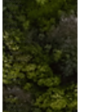
Recursos
Naturales
Sector
Agua
Sector
Hídrico
SIG
Sedimentación
SIIG
Ingeniería
y
Consultoría
Sistemas
de
Información
Geografica
Sistemas
Urbanos
Sistemas
de
Información
Geográfica