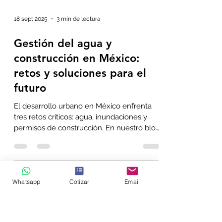
18 sept 2025
3 min de lectura
Gestión del agua y
construcción en México:
retos y soluciones para el
futuro
El desarrollo urbano en México enfrenta
tres retos críticos: agua, inundaciones y
Whatsapp
Cotizar
Email
permisos de construcción. En nuestro blog
te compartimos cifras actuales, riesgos y
soluciones técnicas que SIIG Ingeniería y