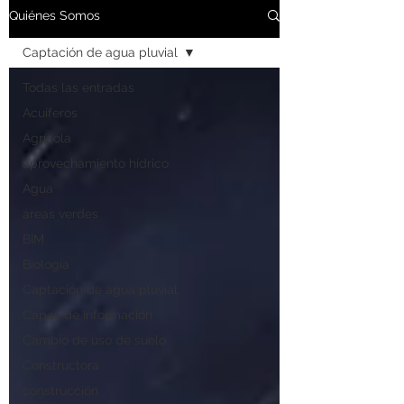
Quiénes Somos
Captación de agua pluvial
Todas las entradas
Acuíferos
Agrícola
aprovechamiento hídrico
Agua
áreas verdes
BIM
Biología
Captación de agua pluvial
Capas de Información
Cambio de uso de suelo
Constructora
construcción