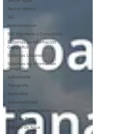
Sector Agua
Sector Hídrico
SIG
Sedimentación
SIIG Ingeniería y Consultoría
Sistemas de Información
Geografica
Sistemas Urbanos
Sistemas de Información
Geográfica
sustentable
Topografía
Sostenible
sustentabilidad
Vías de Comunicación
Usos de Suelo
Tratado de Agua