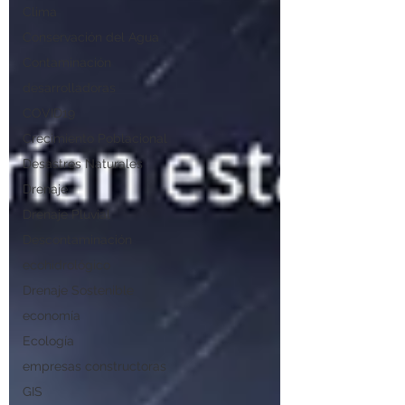
Clima
Conservación del Agua
Contaminación
desarrolladoras
COVID19
Crecimiento Poblacional
Desastres Naturales
Drenaje
Drenaje Pluvial
Descontaminación
ecohidrológico
Drenaje Sostenible
economía
Ecología
empresas constructoras
GIS