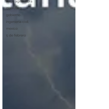
riego agricultura
queretaro
gobierno
ingenieria civil
mexico
5 de febrero