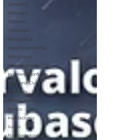
Geografía
Hidráulica
Gobierno
Hidrología
hidrográfica
impacto ambiental
Hidrológico
Infraestructura
Ingeniería Confiable
Ingeniería Civil
Ingeniería
Manejo hídrico
México
Inundaciones
lluvias
Nanotecnología