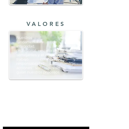
VALORES
Nuestros principios
fundamentales de ética,
integridad, honestidad
profesional, respeto por nuestros
semejantes y el medio ambiente,
trabajo colaborativo y
responsabilidad por nuestras
acciones son los valores que
guían nuestros procesos.