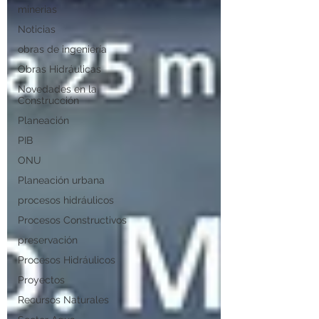
minerias
Noticias
obras de ingeniería
Obras Hidráulicas
Novedades en la
Construcción
Planeación
PIB
ONU
Planeación urbana
procesos hidráulicos
Procesos Constructivos
preservación
Procesos Hidráulicos
Proyectos
Recursos Naturales