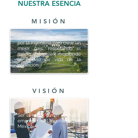
NUESTRA ESENCIA
MISIÓN
Compartimos el entusiasmo
por la ingeniería para crear un
mejor país, respetando el
medio ambiente y mejorando
la calidad de vida de la
población.
VISIÓN
Ser la mejor y más confiable
empresa de ingeniería en
México.