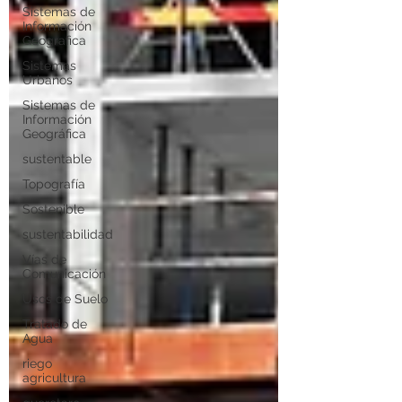
Sistemas de
Información
Geografica
Sistemas
Urbanos
Sistemas de
Información
Geográfica
sustentable
Topografía
Sostenible
sustentabilidad
Vías de
Comunicación
Usos de Suelo
Tratado de
Agua
riego
agricultura