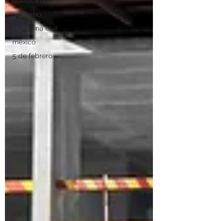
queretaro
gobierno
ingenieria civil
mexico
5 de febrero