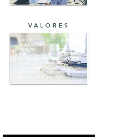
VALORES
Nuestros principios
fundamentales de ética,
integridad, honestidad
profesional, respeto por nuestros
semejantes y el medio ambiente,
trabajo colaborativo y
responsabilidad por nuestras
acciones son los valores que
guían nuestros procesos.