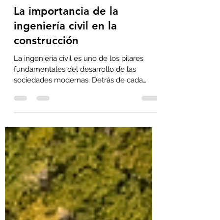
22 ene
3 min de lectura
La importancia de la
ingeniería civil en la
construcción
La ingeniería civil es uno de los pilares
fundamentales del desarrollo de las
sociedades modernas. Detrás de cada
edificio, carretera, puente, sistema
hidráulico o infraestructura urbana existe
un trabajo técnico y estratégico que
garantiza seguridad, funcionalidad y
durabilidad. En SIIG Ingeniería y Consultoría
, entendemos que la ingeniería civil no solo
construye obras, sino que construye
bienestar, progreso y futuro. ¿Qué es la
ingeniería civil y por qué es clave en la co