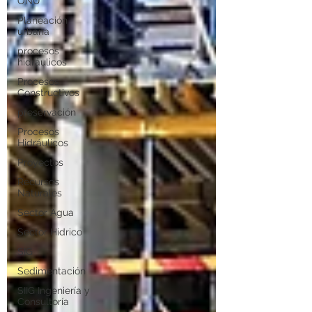
ONU
Planeación
urbana
procesos
hidráulicos
Procesos
Constructivos
preservación
Procesos
Hidráulicos
Proyectos
Recursos
Naturales
Sector Agua
Sector Hídrico
SIG
Sedimentación
SIIG Ingeniería y
Consultoría