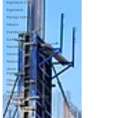
Ingeniería Civil
Ingeniería
Manejo hídrico
México
Inundaciones
lluvias
Nanotecnología
minerias
Noticias
obras de
ingeniería
Obras
Hidráulicas
Novedades en
la Construcción
Planeación
PIB