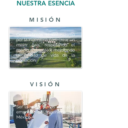
NUESTRA ESENCIA
MISIÓN
Compartimos el entusiasmo
por la ingeniería para crear un
mejor país, respetando el
medio ambiente y mejorando
la calidad de vida de la
población.
VISIÓN
Ser la mejor y más confiable
empresa de ingeniería en
México.