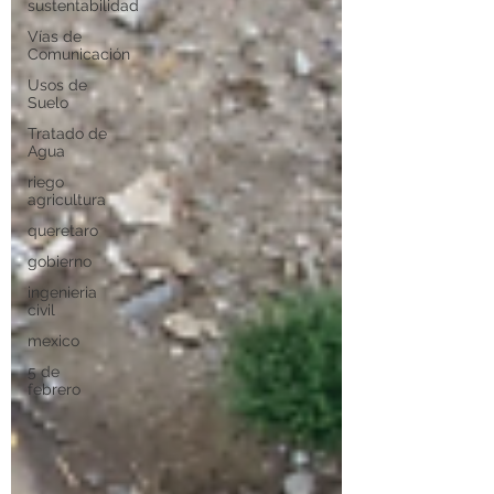
sustentabilidad
Vías de
Comunicación
Usos de
Suelo
Tratado de
Agua
riego
agricultura
queretaro
gobierno
ingenieria
civil
mexico
5 de
febrero