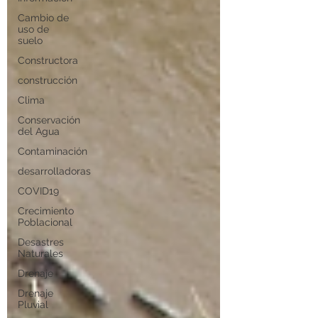
Cambio de
uso de
suelo
Constructora
construcción
Clima
Conservación
del Agua
Contaminación
desarrolladoras
COVID19
Crecimiento
Poblacional
Desastres
Naturales
Drenaje
Drenaje
Pluvial