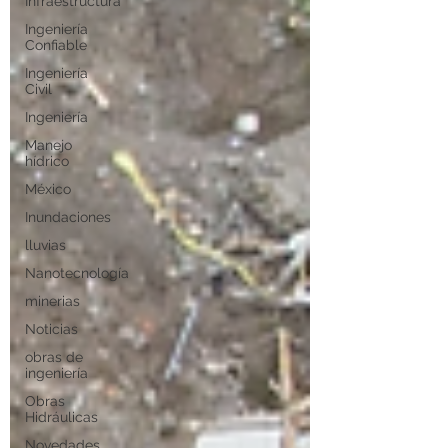
Infraestructura
Ingeniería
Confiable
Ingeniería
Civil
Ingeniería
Manejo
hídrico
México
Inundaciones
lluvias
Nanotecnología
minerias
Noticias
obras de
ingeniería
Obras
Hidráulicas
Novedades