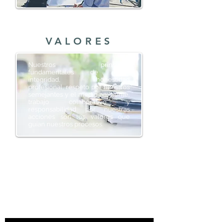
VALORES
Nuestros principios
fundamentales de ética,
integridad, honestidad
profesional, respeto por nuestros
semejantes y el medio ambiente,
trabajo colaborativo y
responsabilidad por nuestras
acciones son los valores que
guían nuestros procesos.