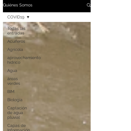
Quiénes Somos
COVID19
Todas las
entradas
Acuíferos
Agrícola
aprovechamiento
hídrico
Agua
áreas
verdes
BIM
Biología
Captación
de agua
pluvial
Capas de
Información