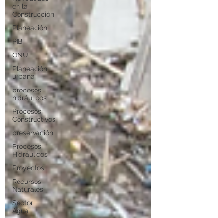
en la
Construcción
Planeación
PIB
ONU
Planeación
urbana
procesos
hidráulicos
Procesos
Constructivos
preservación
Procesos
Hidráulicos
Proyectos
Recursos
Naturales
Sector
Agua