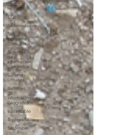
Sector
Hídrico
SIG
Sedimentación
SIIG
Ingeniería y
Consultoría
Sistemas
de
Información
Geografica
Sistemas
Urbanos
Sistemas
de
Información
Geográfica
sustentable
Topografía
Sostenible