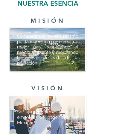
NUESTRA ESENCIA
MISIÓN
Compartimos el entusiasmo
por la ingeniería para crear un
mejor país, respetando el
medio ambiente y mejorando
la calidad de vida de la
población.
VISIÓN
Ser la mejor y más confiable
empresa de ingeniería en
México.