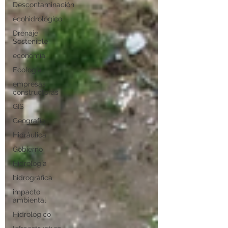
Descontaminación
ecohidrológico
Drenaje
Sostenible
economía
Ecología
empresas
constructoras
GIS
Geografía
Hidráulica
Gobierno
Hidrología
hidrográfica
impacto
ambiental
Hidrológico