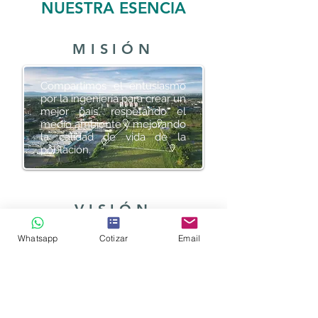
NUESTRA ESENCIA
MISIÓN
Compartimos el entusiasmo
por la ingeniería para crear un
mejor país, respetando el
medio ambiente y mejorando
la calidad de vida de la
población.
VISIÓN
Whatsapp
Cotizar
Email
Ser la mejor y más confiable
empresa de ingeniería en
México.