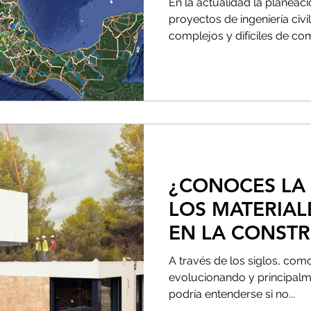
En la actualidad la planeac
HIDROLOGÍA?
proyectos de ingeniería civi
complejos y difíciles de com
¿CONOCES LA
LOS MATERIA
EN LA CONST
A través de los siglos, como
evolucionando y principalmen
podría entenderse si no...