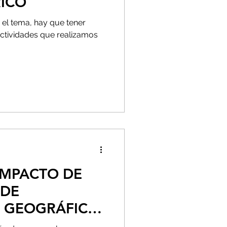
RICO
 el tema, hay que tener
actividades que realizamos
IMPACTO DE
 DE
 GEOGRÁFICA
 LA