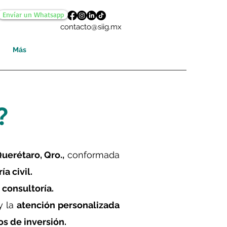
Envíar un Whatsapp
contacto@siig.mx
Más
?
uerétaro, Qro.,
conformada
ía civil.
y consultoría.
y la
atención personalizada
os de inversión.