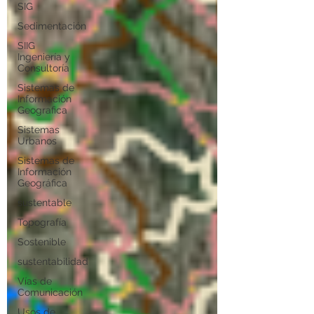
SIG
Sedimentación
SIIG
Ingeniería y
Consultoría
Sistemas de
Información
Geografica
Sistemas
Urbanos
Sistemas de
Información
Geográfica
sustentable
Topografía
Sostenible
sustentabilidad
Vías de
Comunicación
Usos de