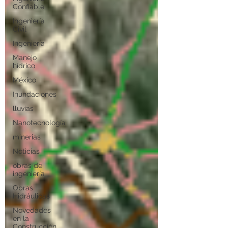
Confiable
Ingeniería
Civil
Ingeniería
Manejo
hídrico
México
Inundaciones
lluvias
Nanotecnología
minerias
Noticias
obras de
ingeniería
Obras
Hidráulicas
Novedades
en la
Construcción