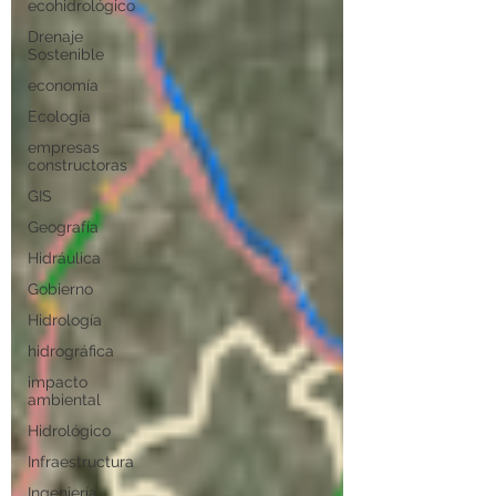
ecohidrológico
Drenaje
Sostenible
economía
Ecología
empresas
constructoras
GIS
Geografía
Hidráulica
Gobierno
Hidrología
hidrográfica
impacto
ambiental
Hidrológico
Infraestructura
Ingeniería