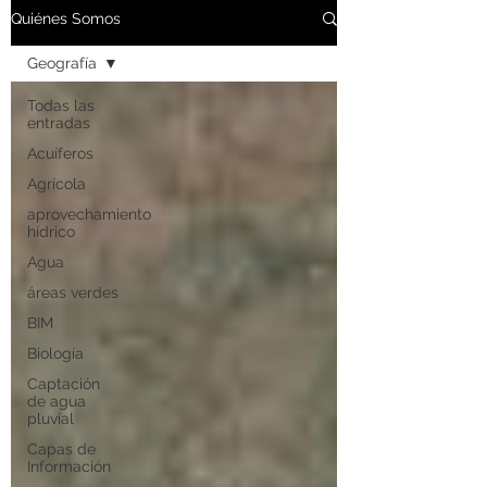
Quiénes Somos
Geografía
Todas las
entradas
Acuíferos
Agrícola
aprovechamiento
hídrico
Agua
áreas verdes
BIM
Biología
Captación
de agua
pluvial
Capas de
Información