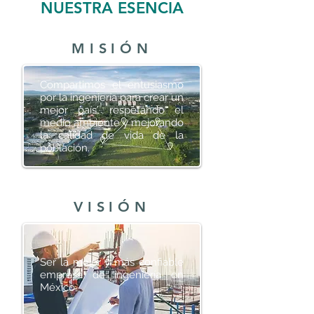
NUESTRA ESENCIA
MISIÓN
Compartimos el entusiasmo
por la ingeniería para crear un
mejor país, respetando el
medio ambiente y mejorando
la calidad de vida de la
población.
VISIÓN
Ser la mejor y más confiable
empresa de ingeniería en
México.