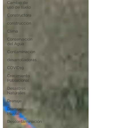
Cambio de
uso de suelo
Constructora
construcción
Clima
Conservación
del Agua
Contaminación
desarrolladoras
COVID19
Crecimiento
Poblacional
Desastres
Naturales
Drenaje
Drenaje
Pluvial
Descontaminación