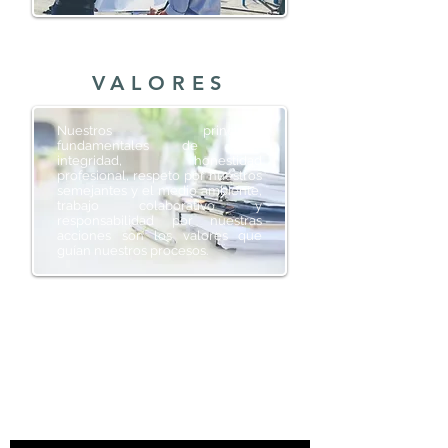
VALORES
Nuestros principios
fundamentales de ética,
integridad, honestidad
profesional, respeto por nuestros
semejantes y el medio ambiente,
trabajo colaborativo y
responsabilidad por nuestras
acciones son los valores que
guían nuestros procesos.