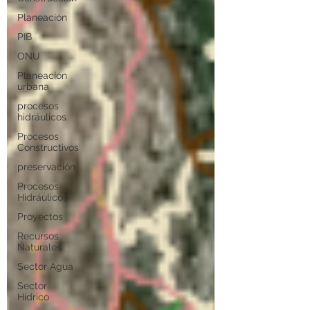
Planeación
PIB
ONU
Planeación
urbana
procesos
hidráulicos
Procesos
Constructivos
preservación
Procesos
Hidráulicos
Proyectos
Recursos
Naturales
Sector Agua
Sector
Hídrico