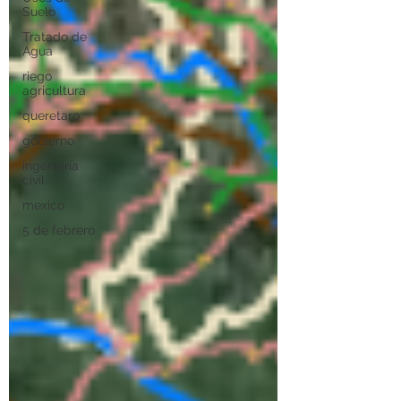
Suelo
Tratado de
Agua
riego
agricultura
queretaro
gobierno
ingenieria
civil
mexico
5 de febrero