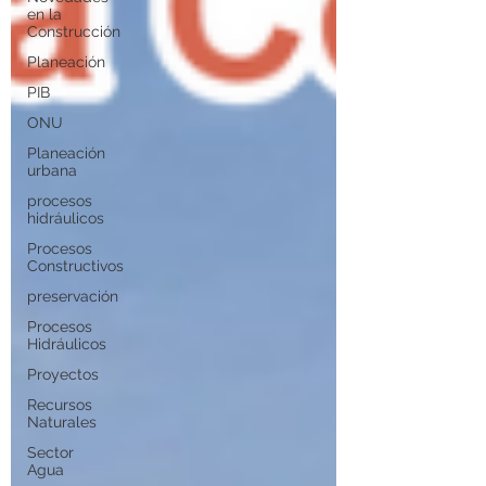
en la
Construcción
Planeación
PIB
ONU
Planeación
urbana
procesos
hidráulicos
Procesos
Constructivos
preservación
Procesos
Hidráulicos
Proyectos
Recursos
Naturales
Sector
Agua