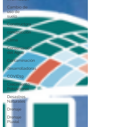
Cambio de
uso de
suelo
Constructora
construcción
Clima
Conservación
del Agua
Contaminación
desarrolladoras
COVID19
Crecimiento
Poblacional
Desastres
Naturales
Drenaje
Drenaje
Pluvial