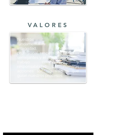
VALORES
Nuestros principios
fundamentales de ética,
integridad, honestidad
profesional, respeto por nuestros
semejantes y el medio ambiente,
trabajo colaborativo y
responsabilidad por nuestras
acciones son los valores que
guían nuestros procesos.