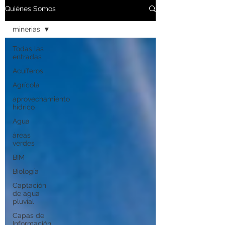
Quiénes Somos
minerias
Todas las
entradas
Acuíferos
Agrícola
aprovechamiento
hídrico
Agua
áreas
verdes
BIM
Biología
Captación
de agua
pluvial
Capas de
Información