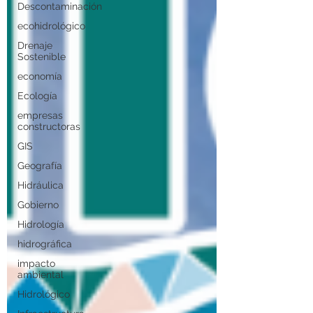
Descontaminación
ecohidrológico
Drenaje
Sostenible
economía
Ecología
empresas
constructoras
GIS
Geografía
Hidráulica
Gobierno
Hidrología
hidrográfica
impacto
ambiental
Hidrológico