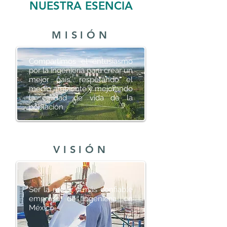
NUESTRA ESENCIA
MISIÓN
Compartimos el entusiasmo
por la ingeniería para crear un
mejor país, respetando el
medio ambiente y mejorando
la calidad de vida de la
población.
VISIÓN
Ser la mejor y más confiable
empresa de ingeniería en
México.