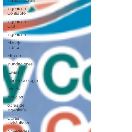
Infraestructura
Ingeniería
Confiable
Ingeniería
Civil
Ingeniería
Manejo
hídrico
México
Inundaciones
lluvias
Nanotecnología
minerias
Noticias
obras de
ingeniería
Obras
Hidráulicas
Novedades