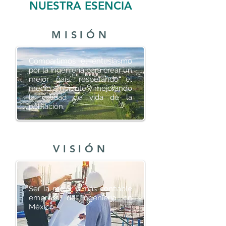
NUESTRA ESENCIA
MISIÓN
Compartimos el entusiasmo
por la ingeniería para crear un
mejor país, respetando el
medio ambiente y mejorando
la calidad de vida de la
población.
VISIÓN
Ser la mejor y más confiable
empresa de ingeniería en
México.