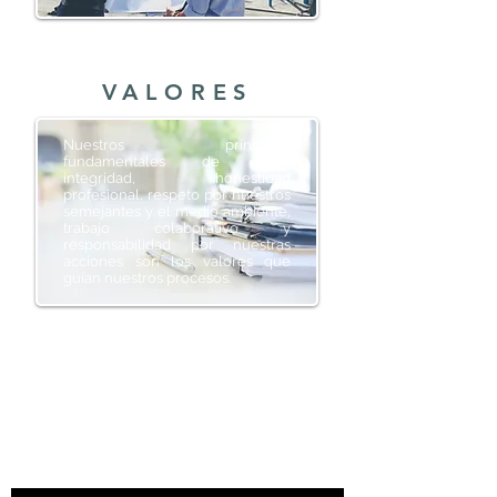
VALORES
Nuestros principios
fundamentales de ética,
integridad, honestidad
profesional, respeto por nuestros
semejantes y el medio ambiente,
trabajo colaborativo y
responsabilidad por nuestras
acciones son los valores que
guían nuestros procesos.