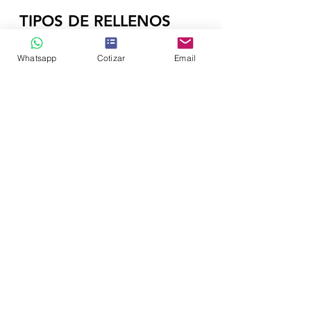
15 feb 2022
3 min de lectura
Whatsapp
Cotizar
Email
TIPOS DE RELLENOS
SANITARIOS Y SUS
VENTAJAS
El relleno sanitario es un método diseñado
para la disposición final de la basura, este
método consiste en depositar en el suelo
los...