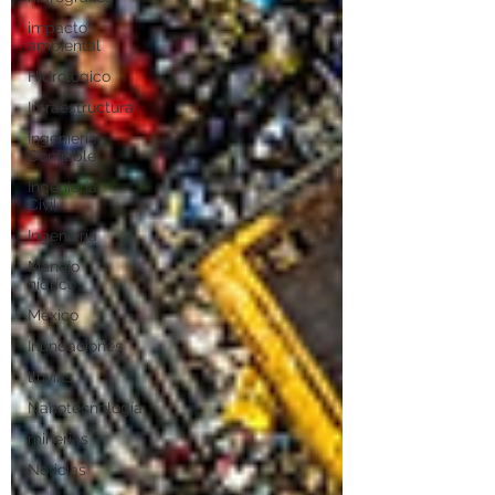
impacto
ambiental
Hidrológico
Infraestructura
Ingeniería
Confiable
Ingeniería
Civil
Ingeniería
Manejo
hídrico
México
Inundaciones
lluvias
Nanotecnología
minerias
Noticias