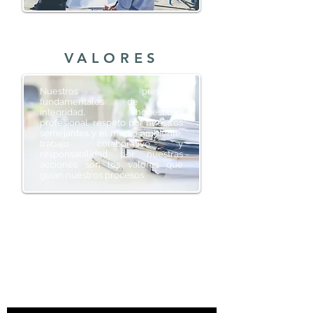
VALORES
Nuestros principios
fundamentales de ética,
integridad, honestidad
profesional, respeto por nuestros
semejantes y el medio ambiente,
trabajo colaborativo y
responsabilidad por nuestras
acciones son los valores que
guían nuestros procesos.