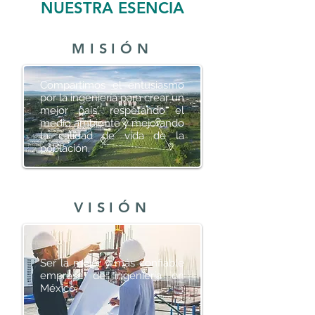
NUESTRA ESENCIA
MISIÓN
Compartimos el entusiasmo
por la ingeniería para crear un
mejor país, respetando el
medio ambiente y mejorando
la calidad de vida de la
población.
VISIÓN
Ser la mejor y más confiable
empresa de ingeniería en
México.