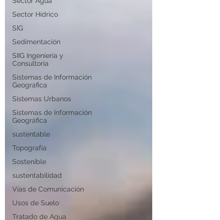
Sector Agua
Sector Hídrico
SIG
Sedimentación
SIIG Ingeniería y
Consultoría
Sistemas de Información
Geografica
Sistemas Urbanos
Sistemas de Información
Geográfica
sustentable
Topografía
Sostenible
sustentabilidad
Vías de Comunicación
Usos de Suelo
Tratado de Agua