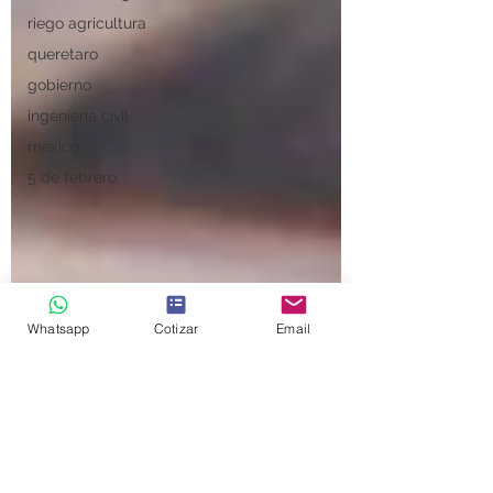
riego agricultura
queretaro
gobierno
ingenieria civil
mexico
5 de febrero
Whatsapp
Cotizar
Email