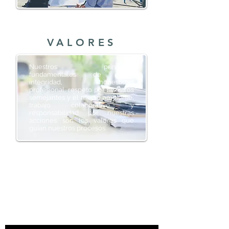
VALORES
Nuestros principios
fundamentales de ética,
integridad, honestidad
profesional, respeto por nuestros
semejantes y el medio ambiente,
trabajo colaborativo y
responsabilidad por nuestras
acciones son los valores que
guían nuestros procesos.