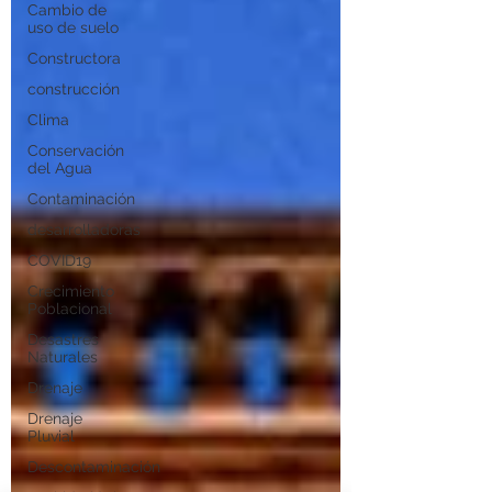
Cambio de
uso de suelo
Constructora
construcción
Clima
Conservación
del Agua
Contaminación
desarrolladoras
COVID19
Crecimiento
Poblacional
Desastres
Naturales
Drenaje
Drenaje
Pluvial
Descontaminación