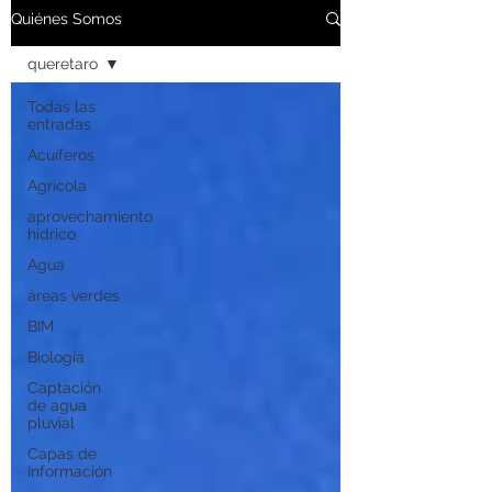
Quiénes Somos
queretaro
Todas las
entradas
Acuíferos
Agrícola
aprovechamiento
hídrico
Agua
áreas verdes
BIM
Biología
Captación
de agua
pluvial
Capas de
Información