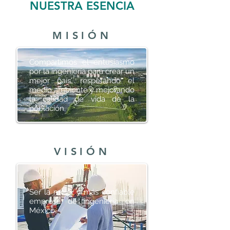
NUESTRA ESENCIA
MISIÓN
Compartimos el entusiasmo
por la ingeniería para crear un
mejor país, respetando el
medio ambiente y mejorando
la calidad de vida de la
población.
VISIÓN
Ser la mejor y más confiable
empresa de ingeniería en
México.