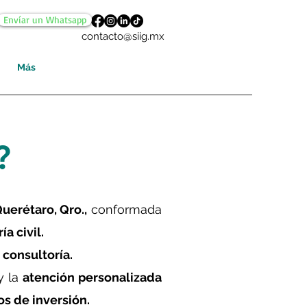
Envíar un Whatsapp
contacto@siig.mx
Más
?
uerétaro, Qro.,
conformada
ía civil.
y consultoría.
y la
atención personalizada
os de inversión.