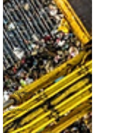
impacto
ambiental
Hidrológico
Infraestructura
Ingeniería
Confiable
Ingeniería
Civil
Ingeniería
Manejo
hídrico
México
Inundaciones
lluvias
Nanotecnología
minerias
Noticias