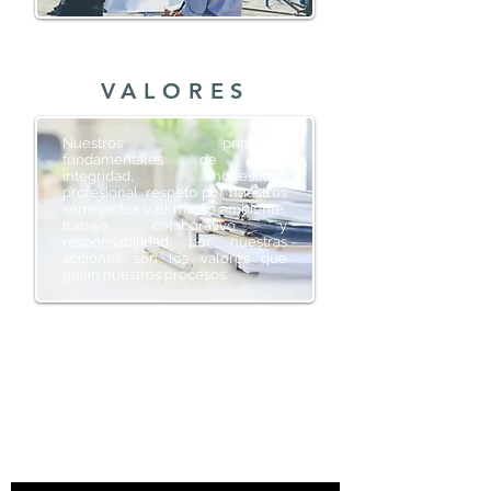
VALORES
Nuestros principios
fundamentales de ética,
integridad, honestidad
profesional, respeto por nuestros
semejantes y el medio ambiente,
trabajo colaborativo y
responsabilidad por nuestras
acciones son los valores que
guían nuestros procesos.