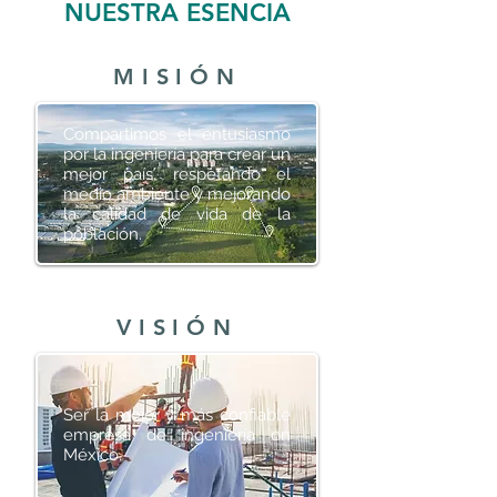
NUESTRA ESENCIA
MISIÓN
Compartimos el entusiasmo
por la ingeniería para crear un
mejor país, respetando el
medio ambiente y mejorando
la calidad de vida de la
población.
VISIÓN
Ser la mejor y más confiable
empresa de ingeniería en
México.