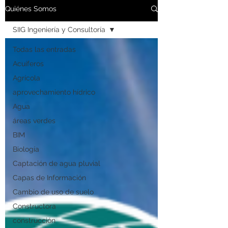
Quiénes Somos
SIIG Ingeniería y Consultoría
Todas las entradas
Acuíferos
Agrícola
aprovechamiento hídrico
Agua
áreas verdes
BIM
Biología
Captación de agua pluvial
Capas de Información
Cambio de uso de suelo
Constructora
construcción