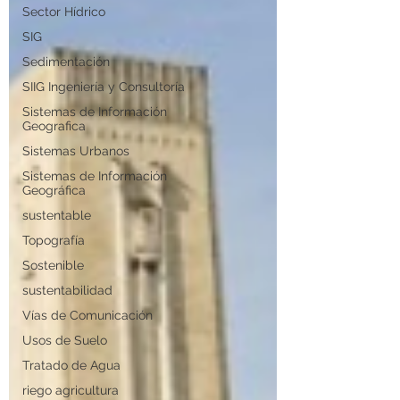
Sector Hídrico
SIG
Sedimentación
SIIG Ingeniería y Consultoría
Sistemas de Información
Geografica
Sistemas Urbanos
Sistemas de Información
Geográfica
sustentable
Topografía
Sostenible
sustentabilidad
Vías de Comunicación
Usos de Suelo
Tratado de Agua
riego agricultura