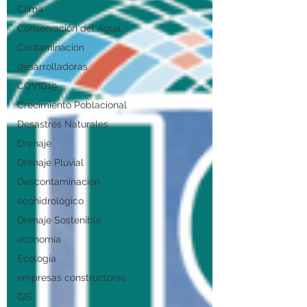
Clima
Conservación del Agua
Contaminación
desarrolladoras
COVID19
Crecimiento Poblacional
Desastres Naturales
Drenaje
Drenaje Pluvial
Descontaminación
ecohidrológico
Drenaje Sostenible
economía
Ecología
empresas constructoras
GIS