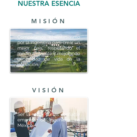
NUESTRA ESENCIA
MISIÓN
Compartimos el entusiasmo
por la ingeniería para crear un
mejor país, respetando el
medio ambiente y mejorando
la calidad de vida de la
población.
VISIÓN
Ser la mejor y más confiable
empresa de ingeniería en
México.