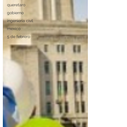
queretaro
gobierno
ingenieria civil
mexico
5 de febrero