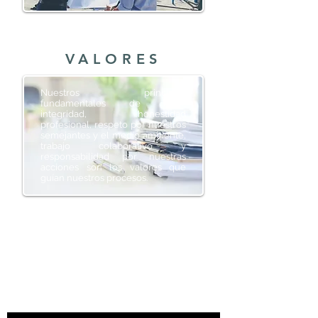
VALORES
Nuestros principios
fundamentales de ética,
integridad, honestidad
profesional, respeto por nuestros
semejantes y el medio ambiente,
trabajo colaborativo y
responsabilidad por nuestras
acciones son los valores que
guían nuestros procesos.