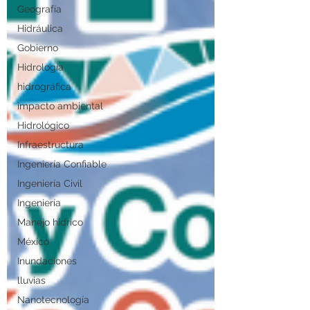
Geografía
Hidráulica
Gobierno
Hidrología
hidrográfica
impacto ambiental
Hidrológico
Infraestructura
Ingeniería Confiable
Ingeniería Civil
Ingeniería
Manejo hídrico
México
Inundaciones
lluvias
Nanotecnología