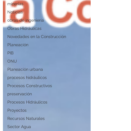
minerias
Noticias
obras de ingeniería
Obras Hidráulicas
Novedades en la Construcción
Planeación
PIB
ONU
Planeación urbana
procesos hidráulicos
Procesos Constructivos
preservación
Procesos Hidráulicos
Proyectos
Recursos Naturales
Sector Agua