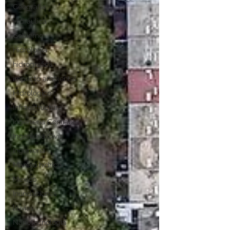
Geografía
Hidráulica
Gobierno
Hidrología
hidrográfica
impacto ambiental
Hidrológico
Infraestructura
Ingeniería Confiable
Ingeniería Civil
Ingeniería
Manejo hídrico
México
Inundaciones
lluvias
Nanotecnología