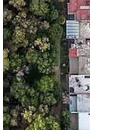
Sector Hídrico
SIG
Sedimentación
SIIG Ingeniería y Consultoría
Sistemas de Información Geografica
Sistemas Urbanos
Sistemas de Información Geográfica
sustentable
Topografía
Sostenible
sustentabilidad
Vías de Comunicación
Usos de Suelo
Tratado de Agua
riego agricultura
queretaro