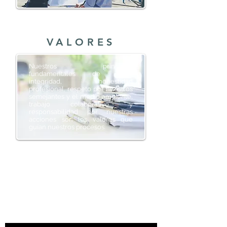
VALORES
Nuestros principios
fundamentales de ética,
integridad, honestidad
profesional, respeto por nuestros
semejantes y el medio ambiente,
trabajo colaborativo y
responsabilidad por nuestras
acciones son los valores que
guían nuestros procesos.