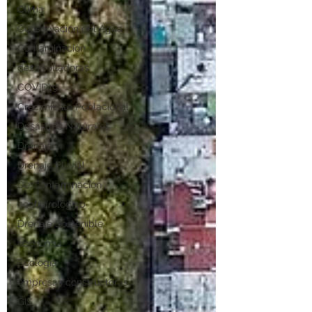
Clima
Conservación del Agua
Contaminación
desarrolladoras
COVID19
Crecimiento Poblacional
Desastres Naturales
Drenaje
Drenaje Pluvial
Descontaminación
ecohidrológico
Drenaje Sostenible
economía
Ecología
empresas constructoras
GIS