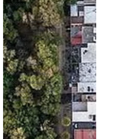
minerias
Noticias
obras de ingeniería
Obras Hidráulicas
Novedades en la Construcción
Planeación
PIB
ONU
Planeación urbana
procesos hidráulicos
Procesos Constructivos
preservación
Procesos Hidráulicos
Proyectos
Recursos Naturales
Sector Agua