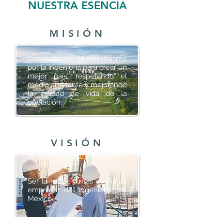
NUESTRA ESENCIA
MISIÓN
Compartimos el entusiasmo
por la ingeniería para crear un
mejor país, respetando el
medio ambiente y mejorando
la calidad de vida de la
población.
VISIÓN
Ser la mejor y más confiable
empresa de ingeniería en
México.