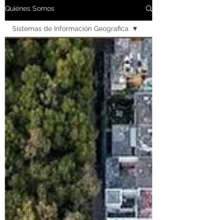
Quiénes Somos
Sistemas de Información Geografica
Todas las entradas
Acuíferos
Agrícola
aprovechamiento hídrico
Agua
áreas verdes
BIM
Biología
Captación de agua pluvial
Capas de Información
Cambio de uso de suelo
Constructora
construcción