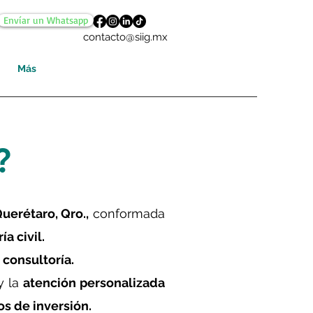
Envíar un Whatsapp
contacto@siig.mx
Más
?
uerétaro, Qro.,
conformada
ía civil.
y consultoría.
y la
atención personalizada
os de inversión.