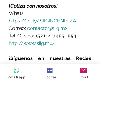
¡Cotiza con nosotros!
Whats: 
https://bit.ly/SIIGINGENIERIA
Correo: 
contacto@siig.mx
Tel. Oficina: +52 (442) 455 1554 
http://www.siig.mx/
¡Síguenos en nuestras Redes 
Sociales!
Facebook:
Whatsapp
Cotizar
Email
https://www.facebook.com/SIIGIN
GENIERIA/
Instagram:
https://www.instagram.com/siig.m
x/
LinkedIn: 
https://www.linkedin.com/compan
y/siig-ingenieria-y-consultoria