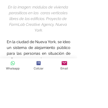
En la imagen: módulos de vivienda 
parasíticos en las  caras verticales 
libres de los edificios. Proyecto de 
FarmLab Creative Agency, Nueva 
York.
En la ciudad de Nueva York, se ideo 
un sistema de alejamiento público 
para las personas en situación de 
calle que ya comienzan a ser un 
elemento de disrupción para los 
Whatsapp
Cotizar
Email
habitantes de la ciudad. La 
propuesta hecha por FarmLab 
atiende esta necesidad, no 
ocupando nuevas parcelas o 
reemplazando ya existentes, en 
cambio, aprovechan los espacios 
de nula utilización para atender por 