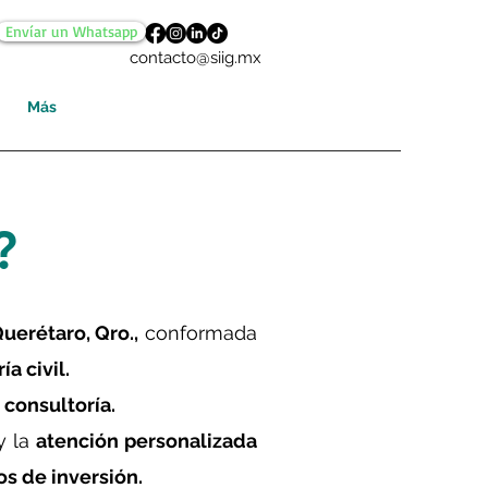
Envíar un Whatsapp
contacto@siig.mx
Más
?
uerétaro, Qro.,
conformada
ía civil.
y consultoría.
y la
atención personalizada
os de inversión.