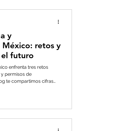
a y
 México: retos y
el futuro
ico enfrenta tres retos
s y permisos de
log te compartimos cifras
nes técnicas que SIIG
ede ofrecer para proyectos
.