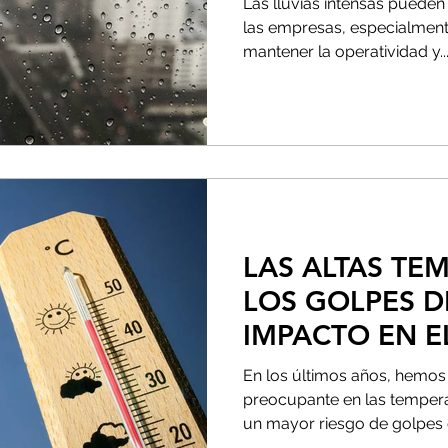
Las lluvias intensas pueden
FUNCIONAMI
las empresas, especialment
mantener la operatividad y..
LAS ALTAS TE
LOS GOLPES D
IMPACTO EN E
LAS PERSONA
En los últimos años, hemo
preocupante en las tempera
un mayor riesgo de golpes d