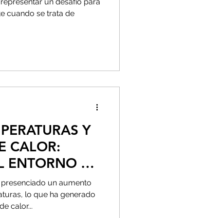
 representar un desafío para
ENTO
e cuando se trata de
.
MPERATURAS Y
E CALOR:
L ENTORNO Y
S
s presenciado un aumento
turas, lo que ha generado
e calor...