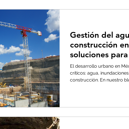
Gestión del agu
construcción en
soluciones para 
El desarrollo urbano en Méx
críticos: agua, inundacione
construcción. En nuestro b
actuales, riesgos y solucio
Ingeniería y Consultoría pu
más sustentables y seguros